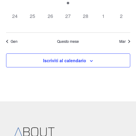
eventi,
eventi,
eventi,
evento,
eventi,
eventi,
eventi,
0
0
0
0
0
0
0
24
25
26
27
28
1
2
eventi,
eventi,
eventi,
eventi,
eventi,
eventi,
eventi,
Gen
Questo mese
Mar
Iscriviti al calendario