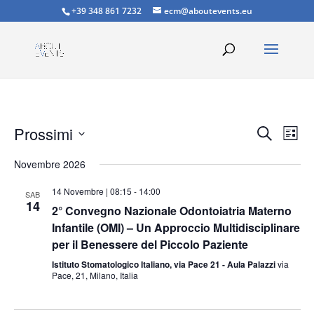
+39 348 861 7232
ecm@aboutevents.eu
Eventi
Eve
Prossimi
Cerca
Lista
Vis
Ricerc
Seleziona
Nav
e
Novembre 2026
la
viste
data.
14 Novembre | 08:15
-
14:00
SAB
Naviga
14
2° Convegno Nazionale Odontoiatria Materno
Infantile (OMI) – Un Approccio Multidisciplinare
per il Benessere del Piccolo Paziente
Istituto Stomatologico Italiano, via Pace 21 - Aula Palazzi
via
Pace, 21, Milano, Italia