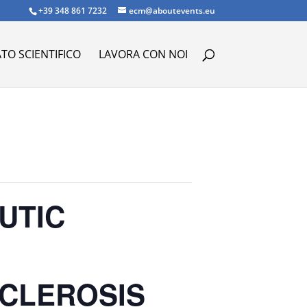
+39 348 861 7232
ecm@aboutevents.eu
TO SCIENTIFICO
LAVORA CON NOI
UTIC
SCLEROSIS