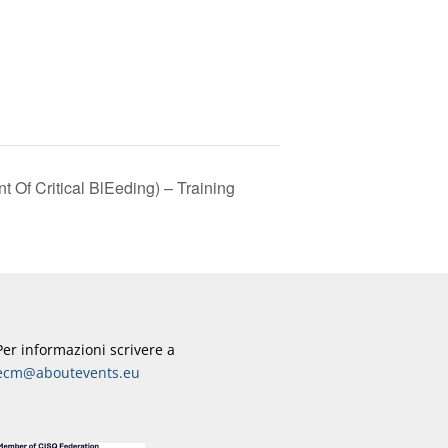
f Critical BlEeding) – Training
Per informazioni scrivere a
ecm@aboutevents.eu