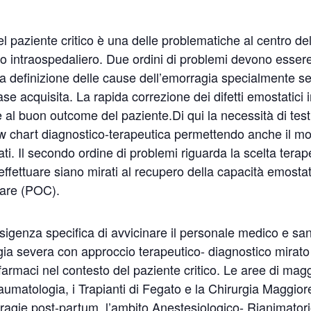
l paziente critico è una delle problematiche al centro del
o intraospedaliero. Due ordini di problemi devono essere a
ida definizione delle cause dell’emorragia specialmente se
ase acquisita. La rapida correzione dei difetti emostatici
al buon outcome del paziente.Di qui la necessità di test 
ow chart diagnostico-terapeutica permettendo anche il mon
uati. Il secondo ordine di problemi riguarda la scelta ter
 effettuare siano mirati al recupero della capacità emostat
-care (POC).
genza specifica di avvicinare il personale medico e sani
gia severa con approccio terapeutico- diagnostico mirato
armaci nel contesto del paziente critico. Le aree di mag
raumatologia, i Trapianti di Fegato e la Chirurgia Maggio
ragie post-partum, l’ambito Anestesiologico- Rianimatorio