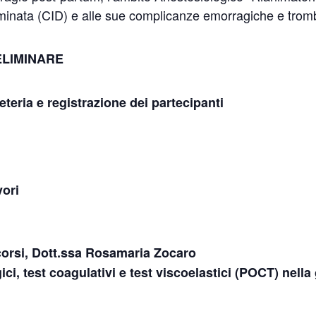
minata (CID) e alle sue complicanze emorragiche e trom
ELIMINARE
eteria e registrazione dei partecipanti
vori
corsi, Dott.ssa Rosamaria Zocaro
ici, test coagulativi e test viscoelastici (POCT) nell