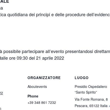
NALE
ma
tica quotidiana dei principi e delle procedure dell’evide
ssibile partecipare all’evento presentandosi direttam
dalle ore 09:30 del 21 aprile 2022
ORGANIZZATORE
LUOGO
Aboutevents
Presidio Ospedaliero
“Santo Spirito”
22
Phone
Via Fonte Romana, 8
+39 348 861 7232
Pescara
,
65122
Italia
0